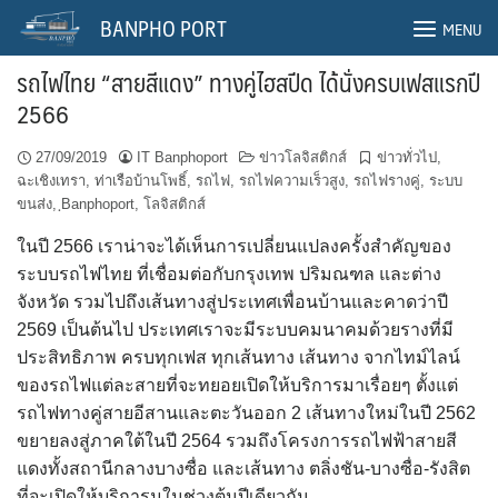
Skip
BANPHO PORT
MENU
to
content
รถไฟไทย “สายสีแดง” ทางคู่ไฮสปีด ได้นั่งครบเฟสแรกปี
2566
27/09/2019
IT Banphoport
ข่าวโลจิสติกส์
ข่าวทั่วไป
,
ฉะเชิงเทรา
,
ท่าเรือบ้านโพธิ์
,
รถไฟ
,
รถไฟความเร็วสูง
,
รถไฟรางคู่
,
ระบบ
ขนส่ง
,
ฺBanphoport
,
โลจิสติกส์
ในปี 2566 เราน่าจะได้เห็นการเปลี่ยนแปลงครั้งสำคัญของ
ระบบรถไฟไทย ที่เชื่อมต่อกับกรุงเทพ ปริมณฑล และต่าง
จังหวัด รวมไปถึงเส้นทางสู่ประเทศเพื่อนบ้านและคาดว่าปี
2569 เป็นต้นไป ประเทศเราจะมีระบบคมนาคมด้วยรางที่มี
ประสิทธิภาพ ครบทุกเฟส ทุกเส้นทาง เส้นทาง จากไทม์ไลน์
ของรถไฟแต่ละสายที่จะทยอยเปิดให้บริการมาเรื่อยๆ ตั้งแต่
รถไฟทางคู่สายอีสานและตะวันออก 2 เส้นทางใหม่ในปี 2562
ขยายลงสู่ภาคใต้ในปี 2564 รวมถึงโครงการรถไฟฟ้าสายสี
แดงทั้งสถานีกลางบางซื่อ และเส้นทาง ตลิ่งชัน-บางซื่อ-รังสิต
ที่จะเปิดให้บริการมในช่วงต้นปีเดียวกัน