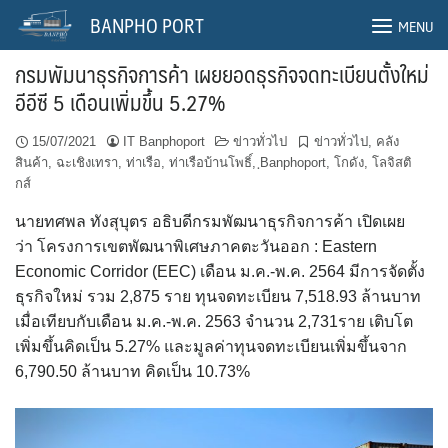
Skip
BANPHO PORT
MENU
to
content
กรมพัมนาธุรกิจการค้า เผยยอดธุรกิจจดทะเบียนตั้งใหม่
อีอีซี 5 เดือนเพิ่มขึ้น 5.27%
15/07/2021
IT Banphoport
ข่าวทั่วไป
ข่าวทั่วไป
,
คลัง
สินค้า
,
ฉะเชิงเทรา
,
ท่าเรือ
,
ท่าเรือบ้านโพธิ์
,
ฺBanphoport
,
โกดัง
,
โลจิสติ
กส์
นายทศพล ทังสุบุตร อธิบดีกรมพัฒนาธุรกิจการค้า เปิดเผย
ว่า โครงการเขตพัฒนาพิเศษภาคตะวันออก : Eastern
Economic Corridor (EEC) เดือน ม.ค.-พ.ค. 2564 มีการจัดตั้ง
ธุรกิจใหม่ รวม 2,875 ราย ทุนจดทะเบียน 7,518.93 ล้านบาท
เมื่อเทียบกับเดือน ม.ค.-พ.ค. 2563 จำนวน 2,731ราย เติบโต
เพิ่มขึ้นคิดเป็น 5.27% และมูลค่าทุนจดทะเบียนเพิ่มขึ้นจาก
6,790.50 ล้านบาท คิดเป็น 10.73%