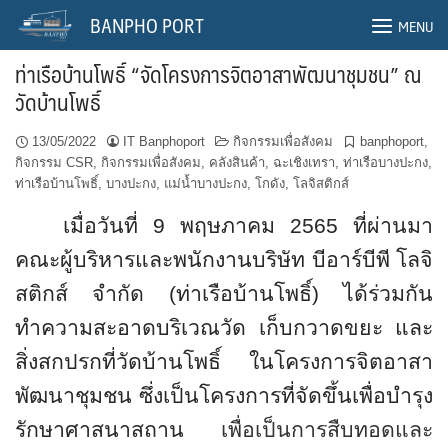
Skip
BANPHO PORT
MENU
to
content
ท่าเรือบ้านโพธิ์ “จัดโครงการจิตอาสาพัฒนาชุมชน” ณ
วัดบ้านโพธิ์
13/05/2022
IT Banphoport
กิจกรรมเพื่อสังคม
banphoport
,
กิจกรรม CSR
,
กิจกรรมเพื่อสังคม
,
คลังสินค้า
,
ฉะเชิงเทรา
,
ท่าเรือบางปะกง
,
ท่าเรือบ้านโพธิ์
,
บางปะกง
,
แม่น้ำบางปะกง
,
โกดัง
,
โลจิสติกส์
เมื่อวันที่
9
พฤษภาคม
2565
ที่ผ่านมา
คณะผู้บริหารและพนักงานบริษัท บีอาร์บีพี โลจิ
สติกส์ จำกัด (ท่าเรือบ้านโพธิ์) ได้ร่วมกัน
ทำความสะอาดบริเวณวัด เก็บกวาดขยะ และ
สิ่งสกปรกที่วัดบ้านโพธิ์ ในโครงการจิตอาสา
พัฒนาชุมชน ซึ่งเป็นโครงการที่จัดขึ้นเพื่อบำรุง
รักษาศาสนาสถาน
เพื่อเป็นการสืบทอดและ