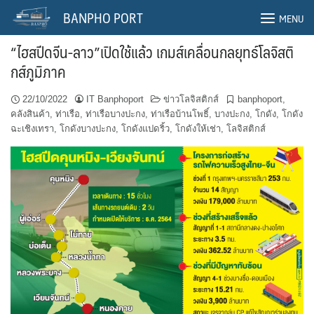
Skip
BANPHO PORT
MENU
to
content
“ไฮสปีดจีน-ลาว”เปิดใช้แล้ว เกมส์เคลื่อนกลยุทธ์โลจิสติ
กส์ภูมิภาค
22/10/2022
IT Banphoport
ข่าวโลจิสติกส์
banphoport
,
คลังสินค้า
,
ท่าเรือ
,
ท่าเรือบางปะกง
,
ท่าเรือบ้านโพธิ์
,
บางปะกง
,
โกดัง
,
โกดัง
ฉะเชิงเทรา
,
โกดังบางปะกง
,
โกดังแปดริ้ว
,
โกดังให้เช่า
,
โลจิสติกส์