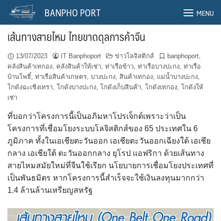
Skip
BANPHO PORT
MENU
to
content
เส้นทางสายไหม ไทยขาดดุลการค้าจีน
13/07/2023
IT Banphoport
ข่าวโลจิสติกส์
banphoport
,
คลังสินค้าเทกอง
,
คลังสินค้าให้เช่า
,
ท่าเรือข้าว
,
ท่าเรือบางปะกง
,
ท่าเรือ
บ้านโพธิ์
,
ท่าเรือสินค้าเกษตร
,
บางปะกง
,
สินค้าเทกอง
,
แม่น้ำบางปะกง
,
โกดังฉะเชิงเทรา
,
โกดังบางปะกง
,
โกดังเก็บสินค้า
,
โกดังเทกอง
,
โกดังให้
เช่า
ที่บอกว่าโครงการนี้เป็นอภิมหาโปรเจ็กต์เพราะว่าเป็น
โครงการที่เชื่อมโยงระบบโลจิสติกส์ของ 65 ประเทศใน 6
ภูมิภาค ทั้งในเอเชียตะวันออก เอเชียตะวันออกเฉียงใต้ เอเชีย
กลาง เอเชียใต้ ตะวันออกกลาง ยุโรป แอฟริกา ด้วยเส้นทาง
สายไหมสมัยใหม่ที่จีนใช้เรียก นโยบายการเชื่อมโยงประเทศที่
เป็นพันธมิตร หากโครงการนี้สำเร็จจะใช้เงินลงทุนมากกว่า
1.4 ล้านล้านเหรียญสหรัฐ