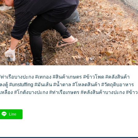
#ท่าเรือบางปะกง
#เทกอง
#สินค้าเกษตร
#ข้าวโพด
#คลังสินค้า
ลงตู้
#unstuffing
#มันเส้น
#น้ำตาล
#โหลดสินค้า
#วัตถุดิบอาหาร
เหลือง
#โกดังบางปะกง
#ท่าเรือเกษตร
#คลังสินค้าบางปะกง
#ข้าว
Line