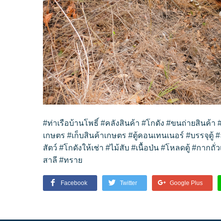
#ท่าเรือบ้านโพธิ์
#คลังสินค้า
#โกดัง
#ขนถ่ายสินค้า
เกษตร
#เก็บสินค้าเกษตร
#ตู้คอนเทนเนอร์
#บรรจุตู้
#
สัตว์
#โกดังให้เช่า
#ไม้สับ
#เนื้อป่น
#โหลดตู้
#กากถั่ว
สาลี
#ทราย
Facebook
Twitter
Google Plus