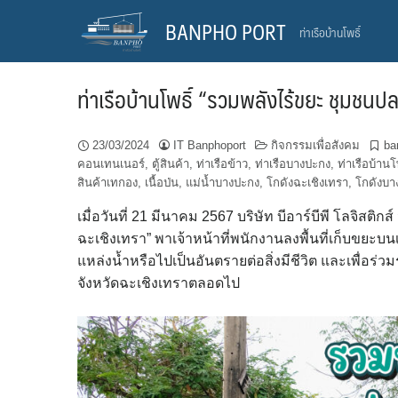
Skip
BANPHO PORT
ท่าเรือบ้านโพธิ์
to
content
ท่าเรือบ้านโพธิ์ “รวมพลังไร้ขยะ ชุมชนปล
23/03/2024
IT Banphoport
กิจกรรมเพื่อสังคม
ba
คอนเทนเนอร์
,
ตู้สินค้า
,
ท่าเรือข้าว
,
ท่าเรือบางปะกง
,
ท่าเรือบ้านโพ
สินค้าเทกอง
,
เนื้อป่น
,
แม่น้ำบางปะกง
,
โกดังฉะเชิงเทรา
,
โกดังบา
เมื่อวันที่ 21 มีนาคม 2567 บริษัท บีอาร์บีพี โลจิสติกส
ฉะเชิงเทรา” พาเจ้าหน้าที่พนักงานลงพื้นที่เก็บขยะ
แหล่งน้ำหรือไปเป็นอันตรายต่อสิ่งมีชีวิต และเพื่อร่ว
จังหวัดฉะเชิงเทราตลอดไป