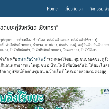
Home
เกี่ยวกับเรา
กิจกรรมเพื่
อดขยะคู่จังหวัดฉะเชิงเทรา”
nphoport
,
กากถั่วเหลือง
,
ข้าวโพด
,
คลังสินค้าเทกอง
,
คลังสินค้าให้เช่า
,
ตู้
ธิ์
,
ท่าเรือสินค้าเกษตร
,
น้ำตาล
,
บางปะกง
,
มันเส้น
,
ลงตู้
,
ลงตู้สินค้า
,
สินค้าออกจ
งปะกง
,
โกดังเก็บสินค้า
,
โกดังเก็บสินค้าเกษตร
,
โกดังเทกอง
,
โกดังให้เช่า
์ จำกัด หรือ
#ท่าเรือบ้านโพธิ์
“รวมพลังไร้ขยะ ชุมชนปลอดขยะคู่จัง
บนเส้นถนนสาธารณะในชุมชน อ.บ้านโพธิ์ เพื่อป้องกันไม่ให้ขยะไหล
มรักษาภูมิทัศน์ท้องถิ่นชุมชน อ.บ้านโพธิ์ ให้สะอาดสวยงามคงอยู่คู่