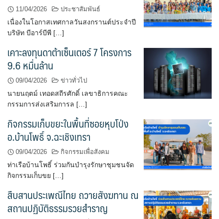
11/04/2026
ประชาสัมพันธ์
เนื่องในโอกาสเทศกาลวันสงกรานต์ประจำปี
บริษัท บีอาร์บีพี […]
เคาะลงทุนดาต้าเซ็นเตอร์ 7 โครงการ
9.6 หมื่นล้าน
09/04/2026
ข่าวทั่วไป
นายนฤตม์ เทอดสถีรศักดิ์ เลขาธิการคณะ
กรรมการส่งเสริมการล […]
กิจกรรมเก็บขยะในพื้นที่ซอยหุบโป่ง
อ.บ้านโพธิ์ จ.ฉะเชิงเทรา
09/04/2026
กิจกรรมเพื่อสังคม
ท่าเรือบ้านโพธิ์ ร่วมกันบำรุงรักษาชุมชนจัด
กิจกรรมเก็บขย […]
สืบสานประเพณีไทย ถวายสังฆทาน ณ
สถานปฏิบัติธรรมรวยสำราญ