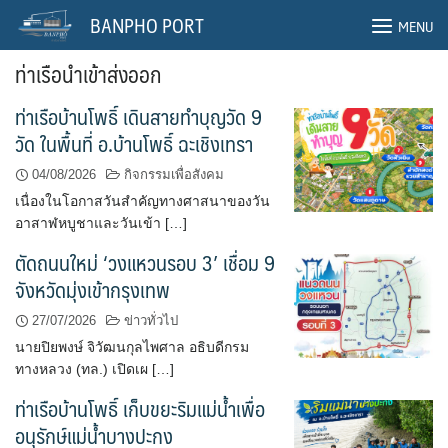
Skip
BANPHO PORT
MENU
to
content
ท่าเรือนำเข้าส่งออก
ท่าเรือบ้านโพธิ์ เดินสายทำบุญวัด 9
วัด ในพื้นที่ อ.บ้านโพธิ์ ฉะเชิงเทรา
04/08/2026
กิจกรรมเพื่อสังคม
เนื่องในโอกาสวันสำคัญทางศาสนาของวัน
อาสาฬหบูชาและวันเข้า […]
ตัดถนนใหม่ ‘วงแหวนรอบ 3’ เชื่อม 9
จังหวัดมุ่งเข้ากรุงเทพ
27/07/2026
ข่าวทั่วไป
นายปิยพงษ์ จิวัฒนกุลไพศาล อธิบดีกรม
ทางหลวง (ทล.) เปิดเผ […]
ท่าเรือบ้านโพธิ์ เก็บขยะริมแม่น้ำเพื่อ
อนุรักษ์แม่น้ำบางปะกง