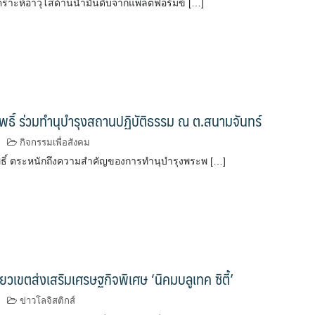
กวิเคราะห์อาวุโสด้านน้ำมันดิบจากแพลตฟอร์มข้ […]
นโพธิ์ ร่วมทำนุบำรุงสถานปฏิบัติธรรม ณ ต.สนามจันทร์
กิจกรรมเพื่อสังคม
โพธิ์ ตระหนักถึงความสำคัญของการทำนุบำรุงพระพ […]
ียวเขตส่งเสริมเศรษฐกิจพิเศษ ‘นิคมบลูเทค ซิตี้’
ข่าวโลจิสติกส์