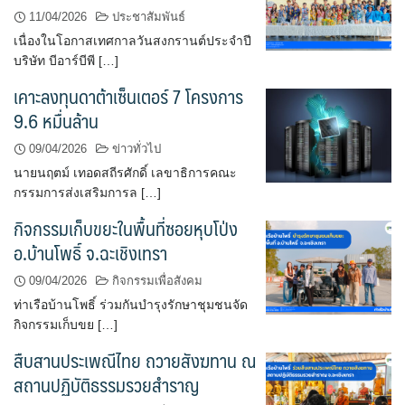
11/04/2026
ประชาสัมพันธ์
เนื่องในโอกาสเทศกาลวันสงกรานต์ประจำปี
บริษัท บีอาร์บีพี […]
เคาะลงทุนดาต้าเซ็นเตอร์ 7 โครงการ
9.6 หมื่นล้าน
09/04/2026
ข่าวทั่วไป
นายนฤตม์ เทอดสถีรศักดิ์ เลขาธิการคณะ
กรรมการส่งเสริมการล […]
กิจกรรมเก็บขยะในพื้นที่ซอยหุบโป่ง
อ.บ้านโพธิ์ จ.ฉะเชิงเทรา
09/04/2026
กิจกรรมเพื่อสังคม
ท่าเรือบ้านโพธิ์ ร่วมกันบำรุงรักษาชุมชนจัด
กิจกรรมเก็บขย […]
สืบสานประเพณีไทย ถวายสังฆทาน ณ
สถานปฏิบัติธรรมรวยสำราญ