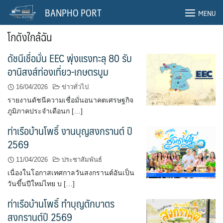
Skip
BANPHO PORT
MENU
to
content
โกดังใกล้ฉัน
ดัชนีเชื่อมั่น EEC พุ่งแรงทะลุ 80 รับ
อานิสงส์ท่องเที่ยว-เกษตรบูม
16/04/2026
ข่าวทั่วไป
รายงานดัชนีความเชื่อมั่นอนาคตเศรษฐกิจ
ภูมิภาคประจำเดือนก […]
ท่าเรือบ้านโพธิ์ งานบุญสงกรานต์ ปี
2569
11/04/2026
ประชาสัมพันธ์
เนื่องในโอกาสเทศกาลวันสงกรานต์อันเป็น
วันขึ้นปีใหม่ไทย บ […]
ท่าเรือบ้านโพธิ์ ทำบุญตักบาตร
สงกรานต์ปี 2569