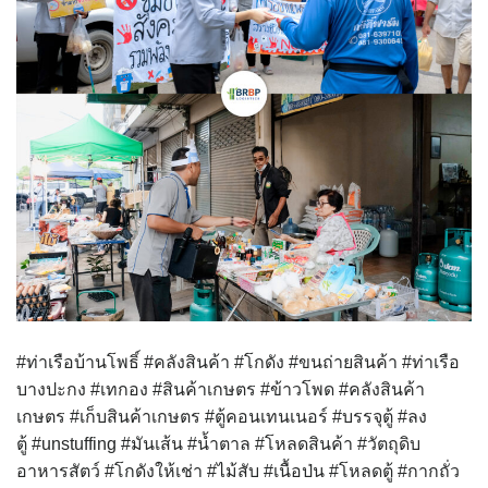
#ท่าเรือบ้านโพธิ์ #คลังสินค้า #โกดัง #ขนถ่ายสินค้า #ท่าเรือ
บางปะกง #เทกอง #สินค้าเกษตร #ข้าวโพด #คลังสินค้า
เกษตร #เก็บสินค้าเกษตร #ตู้คอนเทนเนอร์ #บรรจุตู้ #ลง
ตู้ #unstuffing #มันเส้น #น้ำตาล #โหลดสินค้า #วัตถุดิบ
อาหารสัตว์ #โกดังให้เช่า #ไม้สับ #เนื้อป่น #โหลดตู้ #กากถั่ว