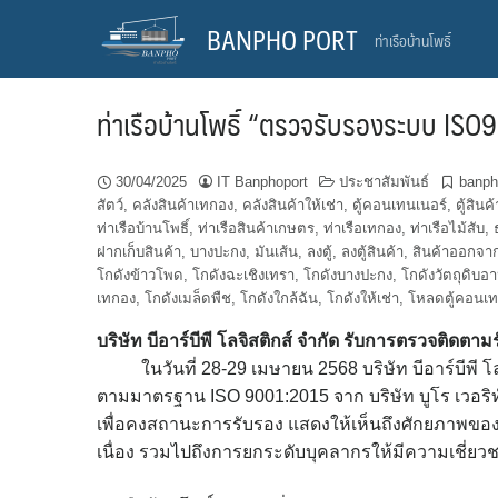
Skip
BANPHO PORT
ท่าเรือบ้านโพธิ์
to
content
ท่าเรือบ้านโพธิ์ “ตรวจรับรองระบบ IS
30/04/2025
IT Banphoport
ประชาสัมพันธ์
banph
สัตว์
,
คลังสินค้าเทกอง
,
คลังสินค้าให้เช่า
,
ตู้คอนเทนเนอร์
,
ตู้สินค้
ท่าเรือบ้านโพธิ์
,
ท่าเรือสินค้าเกษตร
,
ท่าเรือเทกอง
,
ท่าเรือไม้สับ
,
ฝากเก็บสินค้า
,
บางปะกง
,
มันเส้น
,
ลงตู้
,
ลงตู้สินค้า
,
สินค้าออกจาก
โกดังข้าวโพด
,
โกดังฉะเชิงเทรา
,
โกดังบางปะกง
,
โกดังวัตถุดิบอา
เทกอง
,
โกดังเมล็ดพืช
,
โกดังใกล้ฉัน
,
โกดังให้เช่า
,
โหลดตู้คอนเท
บริษัท บีอาร์บีพี โลจิสติกส์ จำกัด รับการตรวจติ
ในวันที่ 28-29 เมษายน 2568 บริษัท บีอาร์บีพี 
ตามมาตรฐาน ISO 9001:2015 จาก บริษัท บูโร เวอริทั
เพื่อคงสถานะการรับรอง แสดงให้เห็นถึงศักยภาพของบร
เนื่อง รวมไปถึงการยกระดับบุคลากรให้มีความเชี่ย