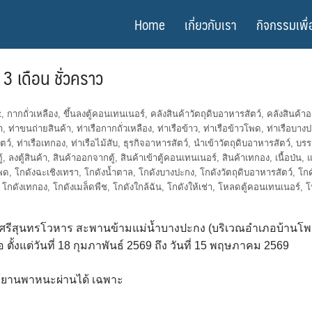
Home
เกี่ยวกับเรา
กิจกรรมเพื่
 เดือน ชั่วคราว
t
,
กากถั่วเหลือง
,
ขึ้นลงตู้คอนเทนเนอร์
,
คลังสินค้าวัตถุดิบอาหารสัตว์
,
คลังสินค้า
า
,
ท่าขนถ่ายสินค้า
,
ท่าเรือกากถั่วเหลือง
,
ท่าเรือข้าว
,
ท่าเรือข้าวโพด
,
ท่าเรือบาง
ตว์
,
ท่าเรือเทกอง
,
ท่าเรือไม้สับ
,
ธุรกิจอาหารสัตว์
,
นำเข้าวัตถุดิบอาหารสัตว์
,
บรร
้
,
ลงตู้สินค้า
,
สินค้าออกจากตู้
,
สินค้าเข้าตู้คอนเทนเนอร์
,
สินค้าเทกอง
,
เนื้อป่น
,
แ
พด
,
โกดังฉะเชิงเทรา
,
โกดังน้ำตาล
,
โกดังบางปะกง
,
โกดังวัตถุดิบอาหารสัตว์
,
โกด
,
โกดังเทกอง
,
โกดังเมล็ดพืช
,
โกดังใกล้ฉัน
,
โกดังให้เช่า
,
โหลดตู้คอนเทนเนอร์
,
โ
ุนทรโวหาร สะพานข้ามแม่น้ำบางปะกง (บริเวณอำเภอบ้านโพธิ
ั้งแต่วันที่ 18 กุมภาพันธ์ 2569 ถึง วันที่ 15 พฤษภาคม 2569
้ยานพาหนะผ่านได้ เฉพาะ