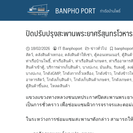
Skip
BANPHO PORT
ท่าเรือบ้านโพธิ์
to
content
ปิดปรับปรุงสะพานพระยาศรีสุนทรโวหาร 3
18/02/2026
IT Banphoport
ข่าวทั่วไป
banphopor
สัตว์
,
คลังสินค้าเทกอง
,
คลังสินค้าให้เช่า
,
ตู้คอนเทนเนอร์
,
ตู้สินค้
ท่าเรือบ้านโพธิ์
,
ท่าเรือสินค้า
,
ท่าเรือสินค้าเกษตร
,
ท่าเรืออาหารสั
สินค้าเข้าตู้
,
บริการฝากเก็บสินค้า
,
บางปะกง
,
มันเส้น
,
รับลงตู้
,
ลงตู
บางปะกง
,
โกดังGMP
,
โกดังกากถั้วเหลือง
,
โกดังข้าว
,
โกดังข้าวโ
อาหารสัตว์
,
โกดังเก็บสินค้า
,
โกดังเก็บสินค้าเกษตร
,
โกดังเกษตร
ตู้สินค้าขึ้นลง
,
โหลดสินค้า
แขวงแขวงทางหลวงชนบทประกาศปิดสะพานพระยาศรีส
เป็นการชั่วคราว เพื่อซ่อมแซมผิวการจราจรและตอม่อ ต
ในระหว่างการซ่อมแซมสะพานฯดังกล่าว สามารถให