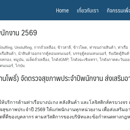
Home
เกี่ยวกับเรา
กิจกรรมเพื่
ีพนักงาน 2569
Stuffing
,
Unstuffing
,
กากถั่วเหลือง
,
ข้าวสาลี
,
ข้าวโพด
,
ท่าขนถ่ายสินค้า
,
ท่าเรือ
าเรือสินค้า
,
นำสินค้าออกจากตู้คอนเทนเนอร์
,
บรรจุตู้คอนเทนเนอร์
,
รับเปิดตู้สินค้
้าเทกอง
,
หมูป่น
,
เมล็ดถั่วเหลือง
,
โกดังGMP
,
โกดังฉะเชิงเทรา
,
โกดังภาคตะวันออ
เทนเนอร์
,
ไก่ป่น
ือบ้านโพธิ์) จัดตรวจสุขภาพประจำปีพนักงาน ส่งเสริมอ
 ผู้ให้บริการด้านท่าเรือบางปะกง คลังสินค้า และโลจิสติกส์ครบวงจร
รวจสุขภาพประจำปี 2569 ให้แก่พนักงานทุกหน่วยงาน เพื่อส่งเสริมอ
ที่ดีของบุคลากร ตามสวัสดิการของบริษัทและข้อกำหนดทางกฎ